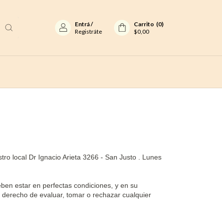
Entrá
/
Carrito
(
0
)
Registráte
$0,00
o local Dr Ignacio Arieta 3266 - San Justo . Lunes
ben estar en perfectas condiciones, y en su
 derecho de evaluar, tomar o rechazar cualquier