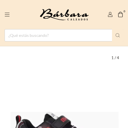
0
1
/
4