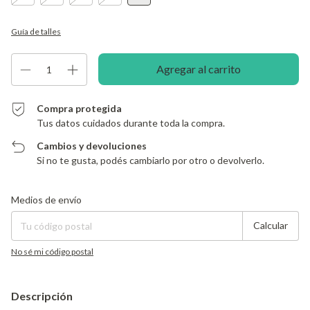
Guía de talles
Compra protegida
Tus datos cuidados durante toda la compra.
Cambios y devoluciones
Si no te gusta, podés cambiarlo por otro o devolverlo.
Entregas para el CP:
Cambiar CP
Medios de envío
Calcular
No sé mi código postal
Descripción