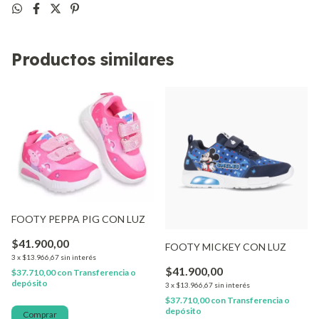
Productos similares
FOOTY PEPPA PIG CON LUZ
$41.900,00
FOOTY MICKEY CON LUZ
3
x
$13.966,67
sin interés
$41.900,00
$37.710,00
con
Transferencia o
depósito
3
x
$13.966,67
sin interés
$37.710,00
con
Transferencia o
depósito
Comprar