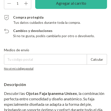
Compra protegida
Tus datos cuidados durante toda la compra.
Cambios y devoluciones
Si no te gusta, podés cambiarlo por otro o devolverlo.
Entregas para el CP:
Cambiar CP
Medios de envío
Calcular
No sé mi código postal
Descripción
Descubrí las
Ojotas Faja Ipanema Unisex
, la combinación
perfecta entre comodidad y diseño anatómico. Su faja
especialmente diseñada se adapta a la forma del pie,
brindando un soporte óptimo y confort durante todo el día.