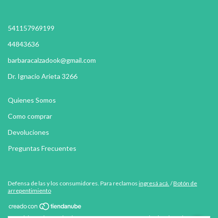
541157969199
44843636
barbaracalzadook@gmail.com
Dr. Ignacio Arieta 3266
Quienes Somos
Como comprar
Devoluciones
Preguntas Frecuentes
Defensa de las y los consumidores. Para reclamos
ingresá acá.
/
Botón de
arrepentimiento
Copyright Barbara Calzados - 20219192097 - 2026. Todos los derechos