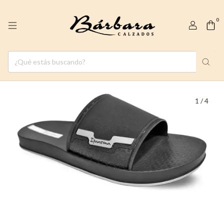
0
1
/
4