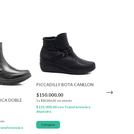
PICCADILLY BOTA CANELON
PICCADILLY B
$150.000,00
CIERRE
ICA DOBLE
3
x
$50.000,00
sin interés
$140.000,00
$135.000,00
con
Transferencia o
depósito
$135.000,00
3
x
$45.000,00
sin int
erés
Comprar
$121.500,00
con
T
ransferencia o
depósito