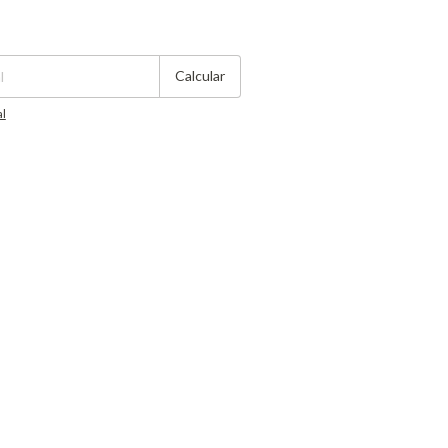
Cambiar CP
Calcular
al