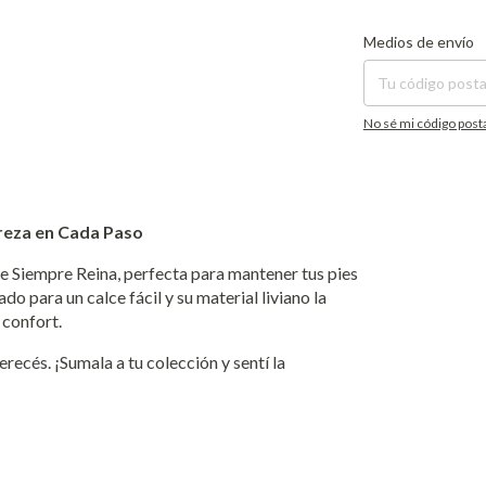
Entregas para el CP:
Medios de envío
No sé mi código post
eza en Cada Paso
e Siempre Reina, perfecta para mantener tus pies
o para un calce fácil y su material liviano la
i confort.
recés. ¡Sumala a tu colección y sentí la