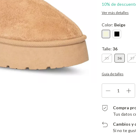
10% de descuent
Ver más detalles
Color:
Beige
Talle:
36
35
36
37
Guía de talles
Compra pr
Tus datos c
Cambios y 
Si no te gus