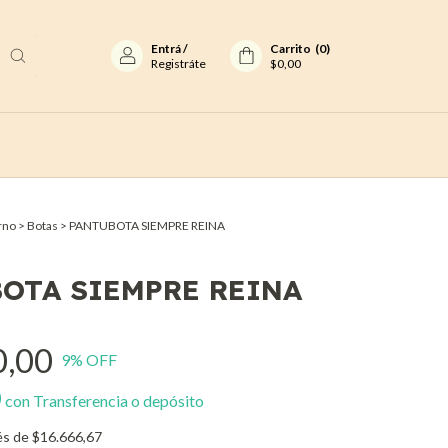
Entrá
/
Carrito
(
0
)
Registráte
$0,00
rno
>
Botas
>
PANTUBOTA SIEMPRE REINA
OTA SIEMPRE REINA
0,00
9
% OFF
0
con
Transferencia o depósito
és de
$16.666,67