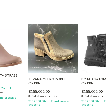
OTA STRASS
TEXANA CUERO DOBLE
BOTA ANATOM
CIERRE
CIERRE
27
% OFF
$155.000,00
$155.000,00
erés
3
x
$51.666,67
sin interés
3
x
$51.666,67
sin int
nsferencia o
$139.500,00
con
Transferencia o
$139.500,00
con
T
depósito
depósito