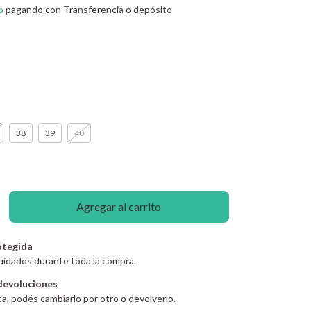
o
pagando con Transferencia o depósito
38
39
40
otegida
uidados durante toda la compra.
devoluciones
ta, podés cambiarlo por otro o devolverlo.