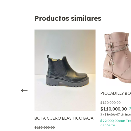
Productos similares
EMPRE REINA
PICCADILLY B
$150.000,00
 OFF
$110.000,00
rés
3
x
$36.666,67
sin int
nsferencia o
BOTA CUERO ELASTICO BAJA
$99.000,00
con
Tra
depósito
$135.000,00