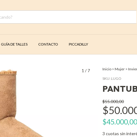
GUÍA DE TALLES
CONTACTO
PICCADILLY
Inicio
>
Mujer
>
Invie
1
/
7
SKU:
LUGO
PANTUB
$55.000,00
$50.00
$45.000,0
3
cuotas sin inter