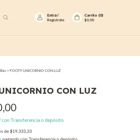
Entrá
/
Carrito
(
0
)
Registráte
$0,00
llas
>
FOOTY UNICORNIO CON LUZ
UNICORNIO CON LUZ
0,00
0
con
Transferencia o depósito
és de
$19.333,33
o
pagando con Transferencia o depósito