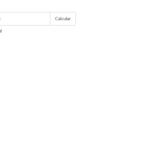
Cambiar CP
Calcular
al