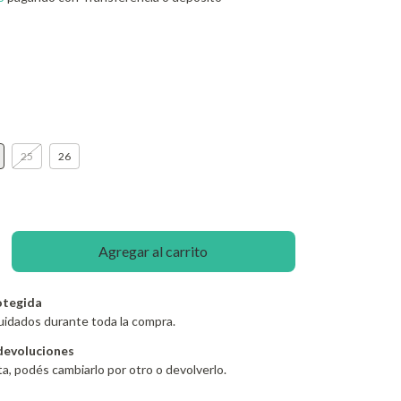
25
26
otegida
uidados durante toda la compra.
devoluciones
ta, podés cambiarlo por otro o devolverlo.