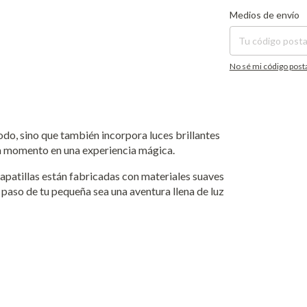
Entregas para el CP:
Medios de envío
No sé mi código post
do, sino que también incorpora luces brillantes
da momento en una experiencia mágica.
 zapatillas están fabricadas con materiales suaves
 paso de tu pequeña sea una aventura llena de luz