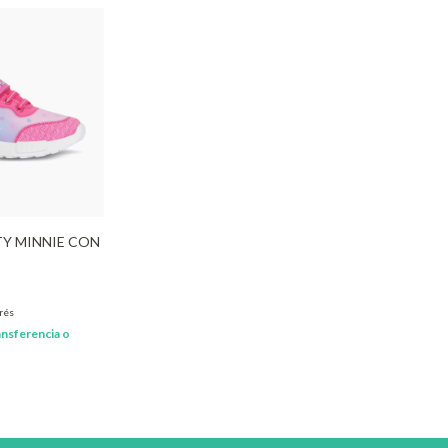
TY MINNIE CON
erés
nsferencia o