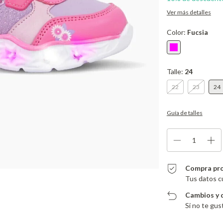
Ver más detalles
Color:
Fucsia
Talle:
24
22
23
24
Guía de talles
Compra pr
Tus datos c
Cambios y 
Si no te gus