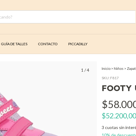
GUÍA DE TALLES
CONTACTO
PICCADILLY
Inicio
>
Niños
>
Zapati
1
/
4
SKU:
F817
FOOTY 
$58.00
$52.200,0
3
cuotas sin inter
10% de descuent