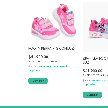
FOOTY PEPPA PIG CON LUZ
$41.900,00
ZPATILLA FOO
3
x
$13.966,67
sin interés
LUZ
$37.710,00
con
Transferencia o
$41.900,00
depósito
3
x
$13.966,67
sin int
$37.710,00
con
Tra
Comprar
depósito
Comprar