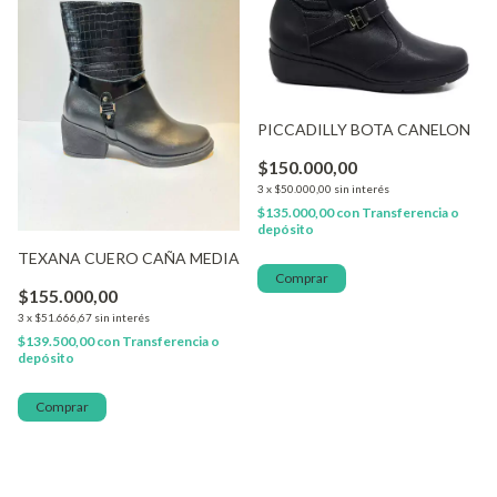
PICCADILLY BOTA CANELON
$150.000,00
3
x
$50.000,00
sin interés
$135.000,00
con
Transferencia o
depósito
TEXANA CUERO CAÑA MEDIA
Comprar
$155.000,00
3
x
$51.666,67
sin interés
$139.500,00
con
Transferencia o
depósito
Comprar