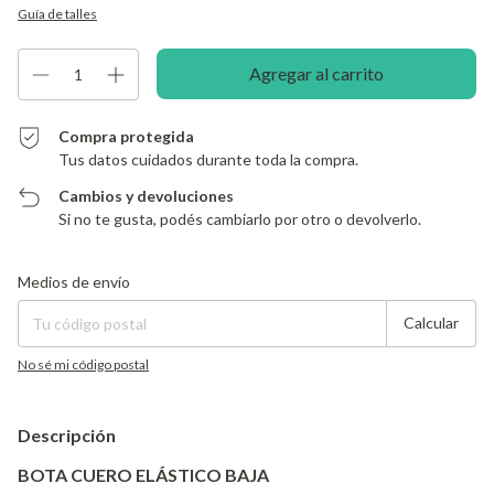
Guía de talles
Compra protegida
Tus datos cuidados durante toda la compra.
Cambios y devoluciones
Si no te gusta, podés cambiarlo por otro o devolverlo.
Entregas para el CP:
Cambiar CP
Medios de envío
Calcular
No sé mi código postal
Descripción
BOTA CUERO ELÁSTICO BAJA