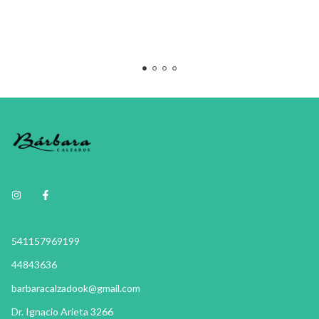
541157969199
44843636
barbaracalzadook@gmail.com
Dr. Ignacio Arieta 3266